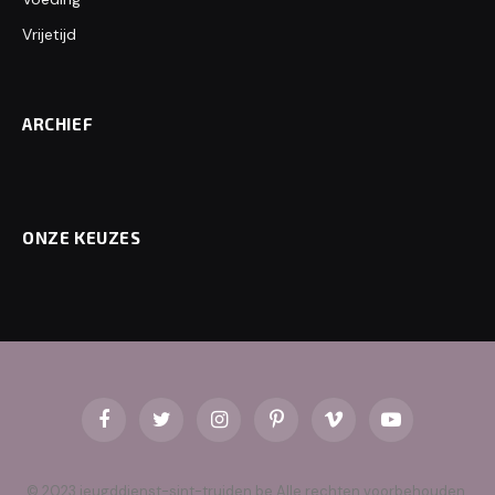
Vrijetijd
ARCHIEF
ONZE KEUZES
Facebook
Twitter
Instagram
Pinterest
Vimeo
YouTube
© 2023 jeugddienst-sint-truiden.be Alle rechten voorbehouden.