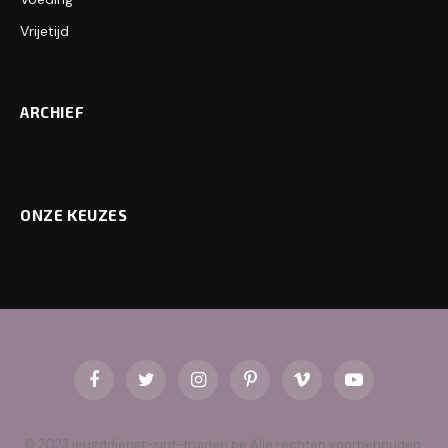
Vrijetijd
ARCHIEF
ONZE KEUZES
Facebook
Twitter
Instagram
Pinterest
Vimeo
YouTube
© 2023 jeugddienst-sint-truiden.be Alle rechten voorbehouden.