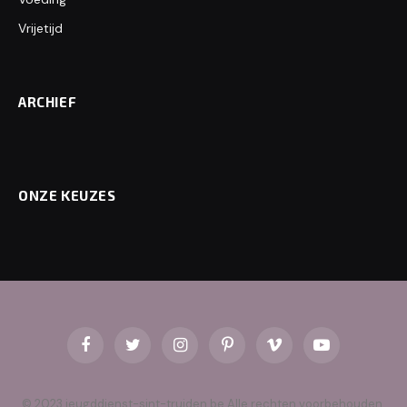
Vrijetijd
ARCHIEF
ONZE KEUZES
Facebook
Twitter
Instagram
Pinterest
Vimeo
YouTube
© 2023 jeugddienst-sint-truiden.be Alle rechten voorbehouden.